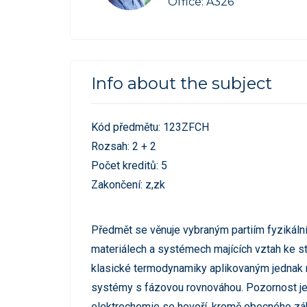
Office: A326
Info about the subject
Kód předmětu: 123ZFCH
Rozsah: 2 + 2
Počet kreditů: 5
Zakončení: z,zk
Předmět se věnuje vybraným partiím fyzikální
materiálech a systémech majících vztah ke s
klasické termodynamiky aplikovaným jednak n
systémy s fázovou rovnováhou. Pozornost je 
elektrochemie se hovoří, kromě obecného zák