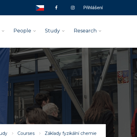
Přihlášení
People
Study
Research
udy
Courses
Základy fyzikální chemie