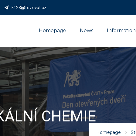
k123@fsv.cvut.cz
Homepage
News
Information
KÁLNÍ CHEMIE
Homepage
St