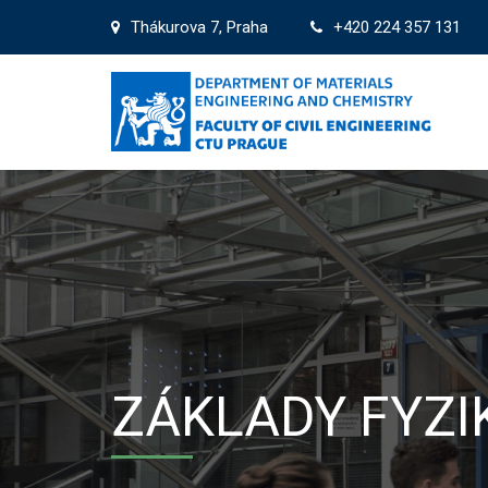
Thákurova 7, Praha
+420 224 357 131
ZÁKLADY FYZI