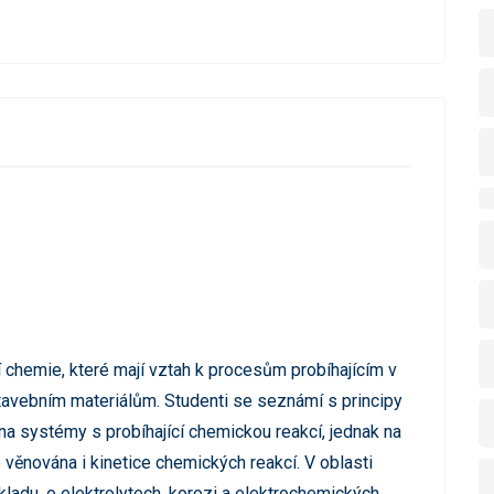
 chemie, které mají vztah k procesům probíhajícím v
tavebním materiálům. Studenti se seznámí s principy
a systémy s probíhající chemickou reakcí, jednak na
věnována i kinetice chemických reakcí. V oblasti
ladu, o elektrolytech, korozi a elektrochemických