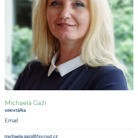
Michaela Gaži
sekretářka
Email
michaela.gazi@fsv.cvut.cz