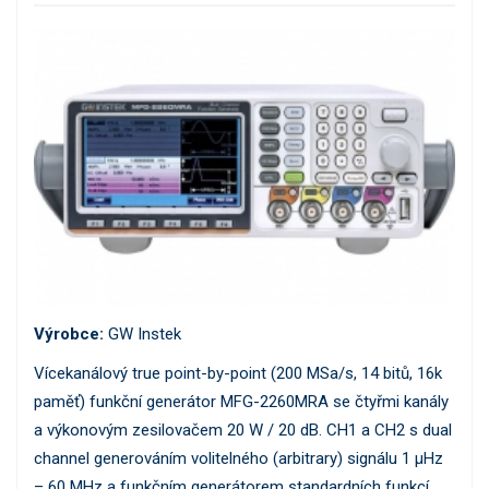
Výrobce:
GW Instek
Vícekanálový true point-by-point (200 MSa/s, 14 bitů, 16k
paměť) funkční generátor MFG-2260MRA se čtyřmi kanály
a výkonovým zesilovačem 20 W / 20 dB. CH1 a CH2 s dual
channel generováním volitelného (arbitrary) signálu 1 µHz
– 60 MHz a funkčním generátorem standardních funkcí.