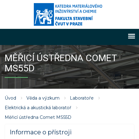
MĚŘICÍ ÚSTŘEDNA COMET
MS55D
Úvod
Věda a výzkum
Laboratoře
Elektrická a akustická laboratoř
Měřicí ústředna Comet MS55D
Informace o přístroji