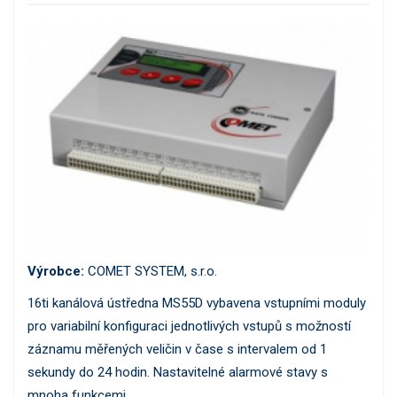
Výrobce:
COMET SYSTEM, s.r.o.
16ti kanálová ústředna MS55D vybavena vstupními moduly
pro variabilní konfiguraci jednotlivých vstupů s možností
záznamu měřených veličin v čase s intervalem od 1
sekundy do 24 hodin. Nastavitelné alarmové stavy s
mnoha funkcemi.