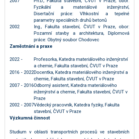
2007
Ph.D., Fakulta stavební, ČVUT v Praze, obor:
Fyzikální a materiálové inženýrství,
Disertační práce: Vlhkostní a tepelné
parametry speciálních druhů betonů
2002
Ing., Fakulta stavební, ČVUT v Praze, obor:
Pozamní stavby a architektura, Diplomová
práce: Obytný soubor Chodovec
Zaměstnání a praxe
2022 -
Profesorka, Katedra materiálového inženýrství
a chemie, Fakulta stavební, ČVUT v Praze
2016 - 2022
Docentka, Katedra materiálového inženýrství a
chemie, Fakulta stavební, ČVUT v Praze
2007 - 2016
Odborný asistent, Katedra materiálového
inženýrství a chemie, Fakulta stavební, ČVUT v
Praze
2002 - 2007
Vědecký pracovník, Katedra fyziky, Fakulta
stavební, ČVUT v Praze
Výzkumná činnost
Studium v oblasti transportních procesů ve stavebních